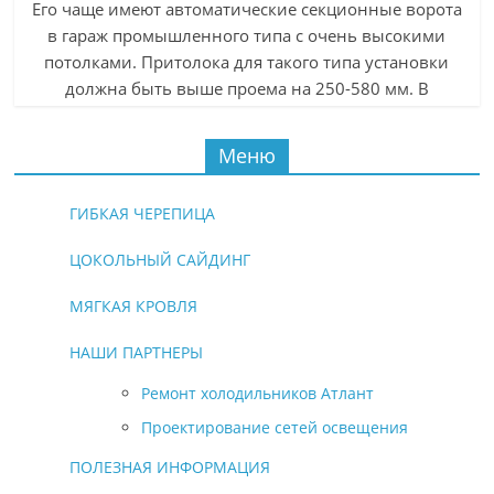
Его чаще имеют автоматические секционные ворота
в гараж промышленного типа с очень высокими
потолками. Притолока для такого типа установки
должна быть выше проема на 250-580 мм. В
зависимости от ее размера вал можно установить
над проемом или вверху, по окончании
Меню
направляющих. К такому типу конструкций подходят
некоторые приводы брендов FAAC.
ГИБКАЯ ЧЕРЕПИЦА
ЦОКОЛЬНЫЙ САЙДИНГ
МЯГКАЯ КРОВЛЯ
НАШИ ПАРТНЕРЫ
Ремонт холодильников Атлант
Проектирование сетей освещения
ПОЛЕЗНАЯ ИНФОРМАЦИЯ