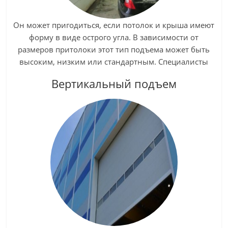
Он может пригодиться, если потолок и крыша имеют
форму в виде острого угла. В зависимости от
размеров притолоки этот тип подъема может быть
высоким, низким или стандартным. Специалисты
нашей компании готовы предложить подходящий
Вертикальный подъем
тип монтажа и электропривода исходя из
особенностей вашего здания.